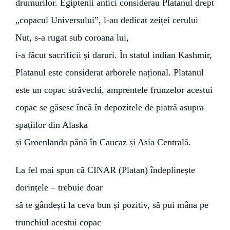
drumurilor. Egiptenii antici considerau Platanul drept
„copacul Universului”, l-au dedicat zeiței cerului
Nut, s-a rugat sub coroana lui,
i-a făcut sacrificii și daruri. În statul indian Kashmir,
Platanul este considerat arborele național. Platanul
este un copac străvechi, amprentele frunzelor acestui
copac se găsesc încă în depozitele de piatră asupra
spațiilor din Alaska
și Groenlanda până în Caucaz și Asia Centrală.
La fel mai spun că CINAR (Platan) îndeplinește
dorințele – trebuie doar
să te gândești la ceva bun și pozitiv, să pui mâna pe
trunchiul acestui copac